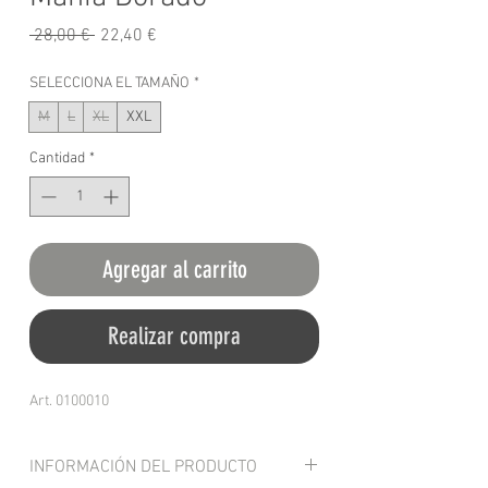
Precio
Precio
 28,00 € 
22,40 €
de
oferta
SELECCIONA EL TAMAÑO
*
M
L
XL
XXL
Cantidad
*
Agregar al carrito
Realizar compra
Art. 0100010
INFORMACIÓN DEL PRODUCTO