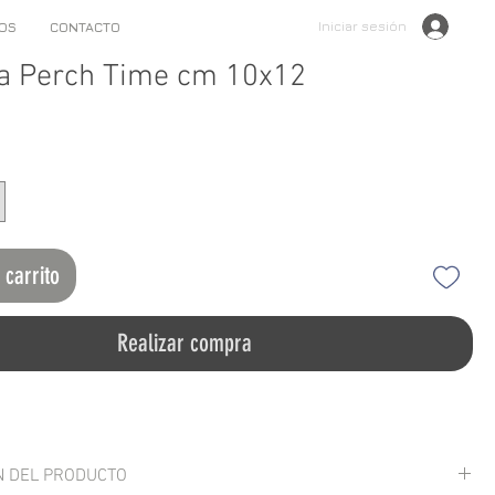
Iniciar sesión
OS
CONTACTO
a Perch Time cm 10x12
 carrito
Realizar compra
N DEL PRODUCTO