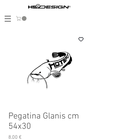
Pegatina Glanis cm
54x30
Precio
8,00 €