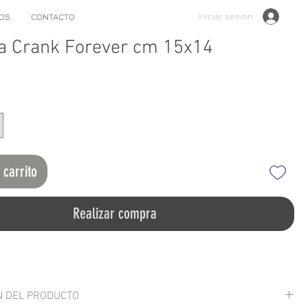
Iniciar sesión
OS
CONTACTO
a Crank Forever cm 15x14
 carrito
Realizar compra
N DEL PRODUCTO