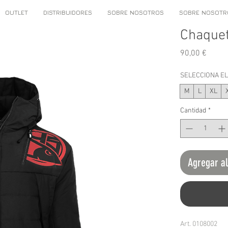
OUTLET
DISTRIBUIDORES
SOBRE NOSOTROS
SOBRE NOSOTR
Chaquet
Preci
90,00 €
SELECCIONA E
M
L
XL
Cantidad
*
Agregar al
Art. 0108002