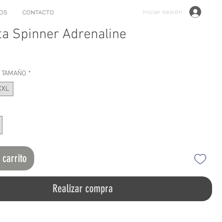
Iniciar sesión
OS
CONTACTO
a Spinner Adrenaline
o
L TAMAÑO
*
XXL
 carrito
Realizar compra