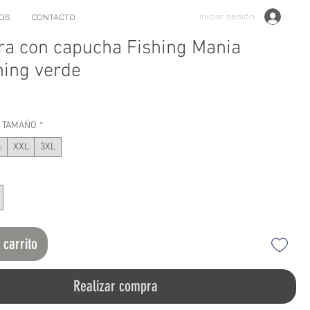
Iniciar sesión
OS
CONTACTO
a con capucha Fishing Mania
hing verde
o
L TAMAÑO
*
L
XXL
3XL
 carrito
Realizar compra