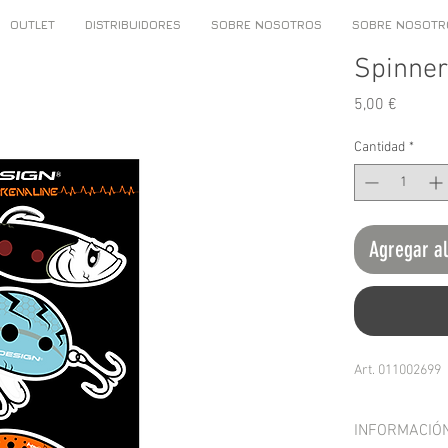
OUTLET
DISTRIBUIDORES
SOBRE NOSOTROS
SOBRE NOSOTR
Spinner
Precio
5,00 €
Cantidad
*
Agregar al
Art. 011002699
INFORMACIÓ